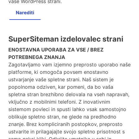
vaše WordPress strani.
Narediti
SuperSiteman izdelovalec strani
ENOSTAVNA UPORABA ZA VSE / BREZ
POTREBNEGA ZNANJA
Zagotavljamo vam izjemno preprosto uporabo naše
platforme, ki omogoča povsem enostavno
ustvarjanje vaše spletne strani. Naš sistem je
popolnoma odziven, kar pomeni, da bo vaša
spletna stran brezhibno delovala na vseh napravah,
vključno z mobilnimi telefoni. Z inovativnim
sistemom povleci in spusti lahko vsak samostojno
oblikuje spletno stran, ne glede na predhodno
znanje. Brez kompliciranih postopkov, preprosto
ustvarite in prilagajajte svojo spletno prisotnost s
samo nekaj kliki. Odkrijte umetnika v sebi in