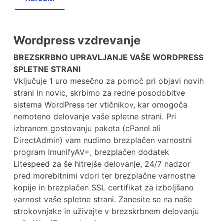
Wordpress vzdrevanje
BREZSKRBNO UPRAVLJANJE VAŠE WORDPRESS
SPLETNE STRANI
Vključuje 1 uro mesečno za pomoč pri objavi novih
strani in novic, skrbimo za redne posodobitve
sistema WordPress ter vtičnikov, kar omogoča
nemoteno delovanje vaše spletne strani. Pri
izbranem gostovanju paketa (cPanel ali
DirectAdmin) vam nudimo brezplačen varnostni
program ImunifyAV+, brezplačen dodatek
Litespeed za še hitrejše delovanje, 24/7 nadzor
pred morebitnimi vdori ter brezplačne varnostne
kopije in brezplačen SSL certifikat za izboljšano
varnost vaše spletne strani. Zanesite se na naše
strokovnjake in uživajte v brezskrbnem delovanju