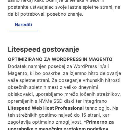
postanite ustvarjalec svoje lastne spletne strani, ne
da bi potrebovali posebno znanje.
Narediti
Litespeed gostovanje
OPTIMIZIRANO ZA WORDPRESS IN MAGENTO
Dodatek namnjen posebej za WordPress in/ali
Magento, ki bo poskrbel za izjemno hitro delovanje
vaše spletne strani. Za doseganje vrhunskih hitrosti
obsežnih spletnih mest z veliko dnevnimi
obiskovalci, uporabljamo mrežo ločenih strežnikov,
opremljenih s NVMe SSD diski ter integrirano
Litespeed Web Host Professional
tehnologijo. Na
teh strežnikih gostimo največ do 15 strani, kar
zagotavlja optimalno zmogljivost. *
Primerno za
uporabnike z mesečnim pretokom podatkov