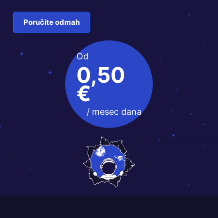
Poručite odmah
Od
0,50
€
/ mesec dana