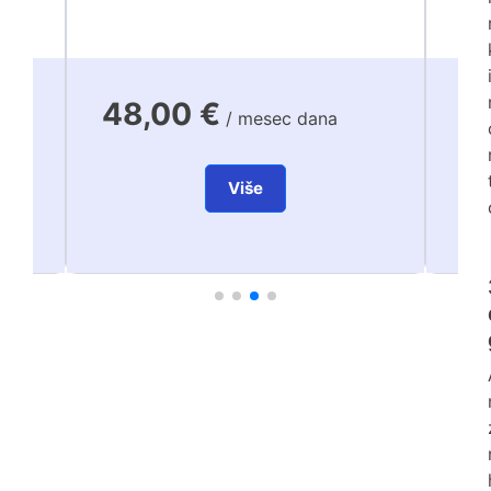
48,00 €
7
/ mesec dana
Više