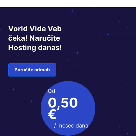
Vorld Vide Veb
čeka! Naručite
Hosting danas!
Poručite odmah
Od
0,50
€
/ mesec dana