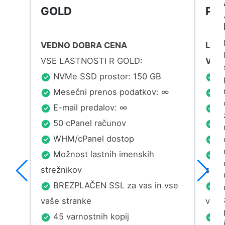
GOLD
PAY
VEDNO DOBRA CENA
Letn
VSE LASTNOSTI R GOLD:
Vse 
NVMe SSD prostor: 150 GB
NV
∞
Mesečni prenos podatkov: ∞
Me
E-mail predalov: ∞
E-
50 cPanel računov
35
WHM/cPanel dostop
W
Možnost lastnih imenskih
Mo
strežnikov
stre
vse
BREZPLAČEN SSL za vas in vse
BR
vaše stranke
vaše
45 varnostnih kopij
45