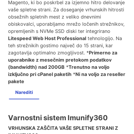
Magento, ki bo poskrbel za izjemno hitro delovanje
vaše spletne strani. Za doseganje vrhunskih hitrosti
obsežnih spletnih mest z veliko dnevnimi
obiskovalci, uporabljamo mrežo ločenih strežnikov,
opremljenih s NVMe SSD diski ter integrirano
Litespeed Web Host Professional
tehnologijo. Na
teh strežnikih gostimo največ do 15 strani, kar
zagotavlja optimalno zmogljivost. *
Primerno za
uporabnike z mesečnim pretokom podatkov
(bandwidth) nad 200GB
*
Trenutno na voljo
izključno pri cPanel paketih
*
Ni na voljo za reseller
pakete
Narediti
Varnostni sistem Imunify360
VRHUNSKA ZAŠČITA VAŠE SPLETNE STRANI Z