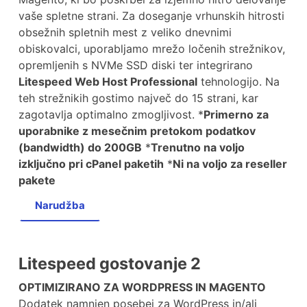
vaše spletne strani. Za doseganje vrhunskih hitrosti
obsežnih spletnih mest z veliko dnevnimi
obiskovalci, uporabljamo mrežo ločenih strežnikov,
opremljenih s NVMe SSD diski ter integrirano
Litespeed Web Host Professional
tehnologijo. Na
teh strežnikih gostimo največ do 15 strani, kar
zagotavlja optimalno zmogljivost. *
Primerno za
uporabnike z mesečnim pretokom podatkov
(bandwidth) do 200GB
*
Trenutno na voljo
izključno pri cPanel paketih
*
Ni na voljo za reseller
pakete
Narudžba
Litespeed gostovanje 2
OPTIMIZIRANO ZA WORDPRESS IN MAGENTO
Dodatek namnjen posebej za WordPress in/ali