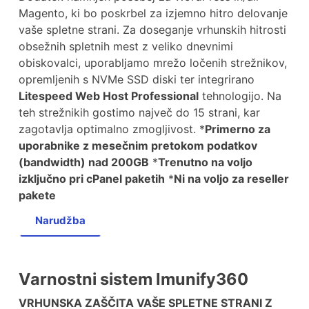
Magento, ki bo poskrbel za izjemno hitro delovanje
vaše spletne strani. Za doseganje vrhunskih hitrosti
obsežnih spletnih mest z veliko dnevnimi
obiskovalci, uporabljamo mrežo ločenih strežnikov,
opremljenih s NVMe SSD diski ter integrirano
Litespeed Web Host Professional
tehnologijo. Na
teh strežnikih gostimo največ do 15 strani, kar
zagotavlja optimalno zmogljivost. *
Primerno za
uporabnike z mesečnim pretokom podatkov
(bandwidth) nad 200GB
*
Trenutno na voljo
izključno pri cPanel paketih
*
Ni na voljo za reseller
pakete
Narudžba
Varnostni sistem Imunify360
VRHUNSKA ZAŠČITA VAŠE SPLETNE STRANI Z