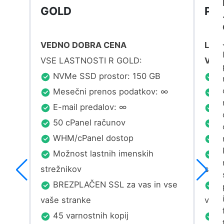
GOLD
PAY
VEDNO DOBRA CENA
Letn
VSE LASTNOSTI R GOLD:
Vse 
NVMe SSD prostor: 150 GB
NV
∞
Mesečni prenos podatkov: ∞
Me
E-mail predalov: ∞
E-
50 cPanel računov
35
WHM/cPanel dostop
W
Možnost lastnih imenskih
Mo
strežnikov
stre
vse
BREZPLAČEN SSL za vas in vse
BR
vaše stranke
vaše
45 varnostnih kopij
45