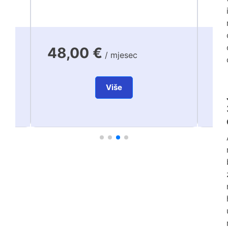
48,00 €
7
/ mjesec
Više