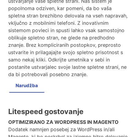
ustvarjanje vaše spletne strani. Naš sistem je
popolnoma odziven, kar pomeni, da bo vaša
spletna stran brezhibno delovala na vseh napravah,
vključno z mobilnimi telefoni. Z inovativnim
sistemom povleci in spusti lahko vsak samostojno
oblikuje spletno stran, ne glede na predhodno
znanje. Brez kompliciranih postopkov, preprosto
ustvarite in prilagajajte svojo spletno prisotnost s
samo nekaj kliki. Odkrijte umetnika v sebi in
postanite ustvarjalec svoje lastne spletne strani, ne
da bi potrebovali posebno znanje.
Narudžba
Litespeed gostovanje
OPTIMIZIRANO ZA WORDPRESS IN MAGENTO
Dodatek namnjen posebej za WordPress in/ali
Magento, ki bo poskrbel za izjemno hitro delovanje