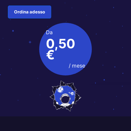
Ordina adesso
Da
0,50
€
/ mese