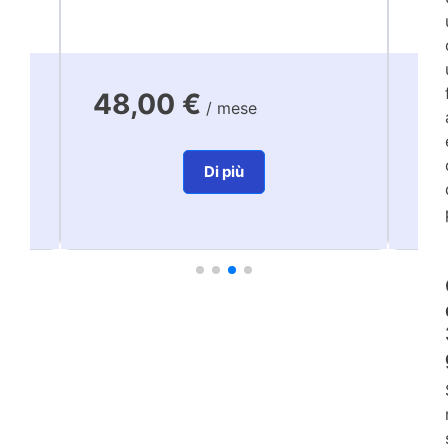
48,00 €
7
/ mese
Di più