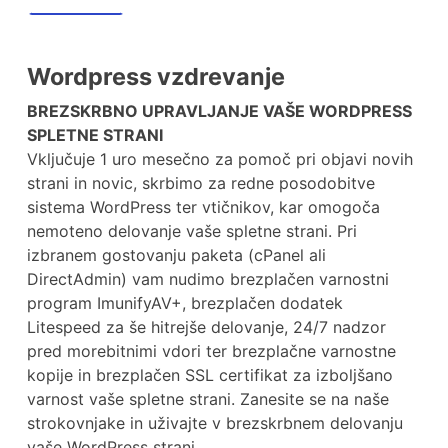
Wordpress vzdrevanje
BREZSKRBNO UPRAVLJANJE VAŠE WORDPRESS
SPLETNE STRANI
Vključuje 1 uro mesečno za pomoč pri objavi novih
strani in novic, skrbimo za redne posodobitve
sistema WordPress ter vtičnikov, kar omogoča
nemoteno delovanje vaše spletne strani. Pri
izbranem gostovanju paketa (cPanel ali
DirectAdmin) vam nudimo brezplačen varnostni
program ImunifyAV+, brezplačen dodatek
Litespeed za še hitrejše delovanje, 24/7 nadzor
pred morebitnimi vdori ter brezplačne varnostne
kopije in brezplačen SSL certifikat za izboljšano
varnost vaše spletne strani. Zanesite se na naše
strokovnjake in uživajte v brezskrbnem delovanju
vaše WordPress strani.