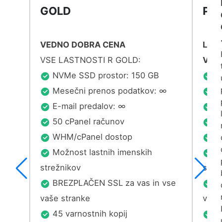
GOLD
PAY
VEDNO DOBRA CENA
Letn
VSE LASTNOSTI R GOLD:
Vse 
NVMe SSD prostor: 150 GB
NV
∞
Mesečni prenos podatkov: ∞
Me
E-mail predalov: ∞
E-
50 cPanel računov
35
WHM/cPanel dostop
W
Možnost lastnih imenskih
Mo
strežnikov
stre
vse
BREZPLAČEN SSL za vas in vse
BR
vaše stranke
vaše
45 varnostnih kopij
45