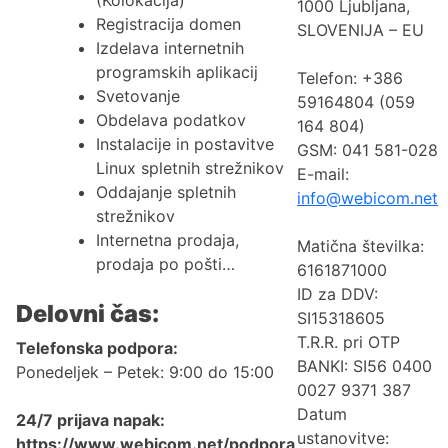
(Kolokacija)
1000 Ljubljana,
Registracija domen
SLOVENIJA – EU
Izdelava internetnih
programskih aplikacij
Telefon: +386
Svetovanje
59164804 (059
Obdelava podatkov
164 804)
Instalacije in postavitve
GSM: 041 581-028
Linux spletnih strežnikov
E-mail:
Oddajanje spletnih
info@webicom.net
strežnikov
Internetna prodaja,
Matična številka:
prodaja po pošti…
6161871000
ID za DDV:
Delovni čas:
SI15318605
T.R.R. pri OTP
Telefonska podpora:
BANKI: SI56 0400
Ponedeljek – Petek: 9:00 do 15:00
0027 9371 387
Datum
24/7 prijava napak:
ustanovitve:
https://www.webicom.net/podpora