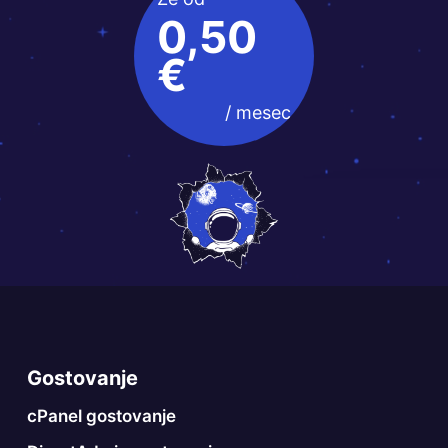
0,50
€
/ mesec
Gostovanje
cPanel gostovanje