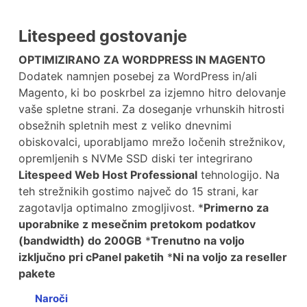
Litespeed gostovanje
OPTIMIZIRANO ZA WORDPRESS IN MAGENTO
Dodatek namnjen posebej za WordPress in/ali
Magento, ki bo poskrbel za izjemno hitro delovanje
vaše spletne strani. Za doseganje vrhunskih hitrosti
obsežnih spletnih mest z veliko dnevnimi
obiskovalci, uporabljamo mrežo ločenih strežnikov,
opremljenih s NVMe SSD diski ter integrirano
Litespeed Web Host Professional
tehnologijo. Na
teh strežnikih gostimo največ do 15 strani, kar
zagotavlja optimalno zmogljivost. *
Primerno za
uporabnike z mesečnim pretokom podatkov
(bandwidth) do 200GB
*
Trenutno na voljo
izključno pri cPanel paketih
*
Ni na voljo za reseller
pakete
Naroči