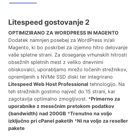
Litespeed gostovanje 2
OPTIMIZIRANO ZA WORDPRESS IN MAGENTO
Dodatek namnjen posebej za WordPress in/ali
Magento, ki bo poskrbel za izjemno hitro delovanje
vaše spletne strani. Za doseganje vrhunskih hitrosti
obsežnih spletnih mest z veliko dnevnimi
obiskovalci, uporabljamo mrežo ločenih strežnikov,
opremljenih s NVMe SSD diski ter integrirano
Litespeed Web Host Professional
tehnologijo. Na
teh strežnikih gostimo največ do 15 strani, kar
zagotavlja optimalno zmogljivost. *
Primerno za
uporabnike z mesečnim pretokom podatkov
(bandwidth) nad 200GB
*
Trenutno na voljo
izključno pri cPanel paketih
*
Ni na voljo za reseller
pakete