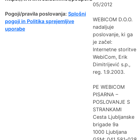
05/2012
Pogoji/pravila poslovanja:
Splošni
WEBICOM D.O.O.
pogoji in Politika sprejemljive
nadaljuje
uporabe
poslovanje, ki ga
je začel:
Internetne storitve
WebiCom, Erik
Dimitrijević s.p.,
reg. 1.9.2003.
PE WEBICOM
PISARNA –
POSLOVANJE S
STRANKAMI
Cesta Ljubljanske
brigade 9a
1000 Ljubljana
GSM: 041 581-028