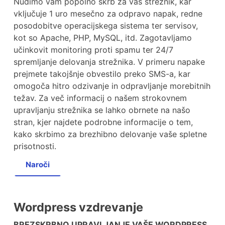
Nudimo vam popolno skrb za vaš strežnik, kar
vključuje 1 uro mesečno za odpravo napak, redne
posodobitve operacijskega sistema ter servisov,
kot so Apache, PHP, MySQL, itd. Zagotavljamo
učinkovit monitoring proti spamu ter 24/7
spremljanje delovanja strežnika. V primeru napake
prejmete takojšnje obvestilo preko SMS-a, kar
omogoča hitro odzivanje in odpravljanje morebitnih
težav. Za več informacij o našem strokovnem
upravljanju strežnika se lahko obrnete na našo
stran, kjer najdete podrobne informacije o tem,
kako skrbimo za brezhibno delovanje vaše spletne
prisotnosti.
Naroči
Wordpress vzdrevanje
BREZSKRBNO UPRAVLJANJE VAŠE WORDPRESS