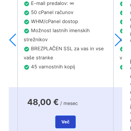
E-mail predalov: ∞
E-
50 cPanel računov
35
WHM/cPanel dostop
W
Možnost lastnih imenskih
Mo
strežnikov
stre
vse
BREZPLAČEN SSL za vas in vse
BR
vaše stranke
vaše
45 varnostnih kopij
45
48,00 €
7
/ mesec
Več