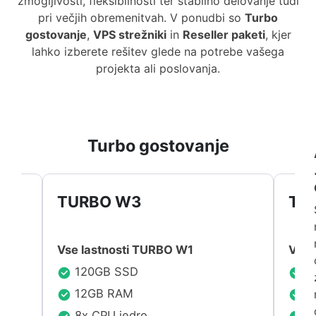
zmogljivosti, fleksibilnosti ter stabilno delovanje tudi
pri večjih obremenitvah. V ponudbi so
Turbo
gostovanje
,
VPS strežniki
in
Reseller paketi
, kjer
lahko izberete rešitev glede na potrebe vašega
projekta ali poslovanja.
Turbo gostovanje
TURBO W3
TU
Vse lastnosti TURBO W1
Vse 
120GB SSD
1
12GB RAM
1
8x CPU jedro
10