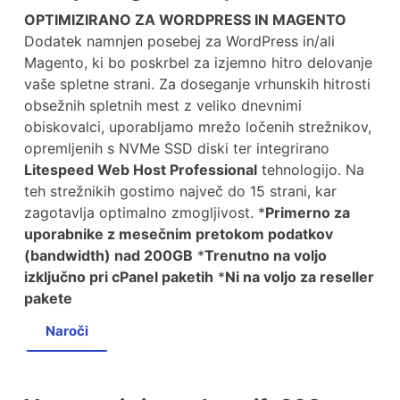
OPTIMIZIRANO ZA WORDPRESS IN MAGENTO
Dodatek namnjen posebej za WordPress in/ali
Magento, ki bo poskrbel za izjemno hitro delovanje
vaše spletne strani. Za doseganje vrhunskih hitrosti
obsežnih spletnih mest z veliko dnevnimi
obiskovalci, uporabljamo mrežo ločenih strežnikov,
opremljenih s NVMe SSD diski ter integrirano
Litespeed Web Host Professional
tehnologijo. Na
teh strežnikih gostimo največ do 15 strani, kar
zagotavlja optimalno zmogljivost. *
Primerno za
uporabnike z mesečnim pretokom podatkov
(bandwidth) nad 200GB
*
Trenutno na voljo
izključno pri cPanel paketih
*
Ni na voljo za reseller
pakete
Naroči