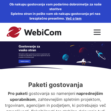
Ob nakupu gostovanja vam podarimo dobroimetje za naše
storitve
Spletno stran in pošto vam ob nakupu gostovanja pri nas
brezplačno preselimo.
Več o tem
Paketi gostovanja
Pro paketi
gostovanja so namenjeni
naprednejšim
uporabnikom
, zahtevnejšim spletnim projektom,
trgovinam, agencijam in podjetjem, ki potrebujejo več