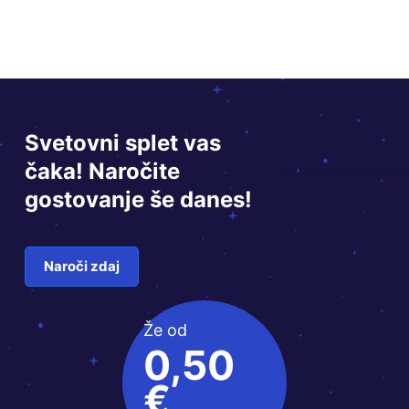
Svetovni splet vas
čaka! Naročite
gostovanje še danes!
Naroči zdaj
Že od
0,50
€