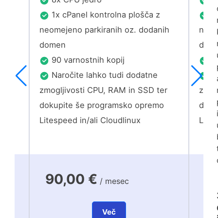
z
1x cPanel kontrolna plošča z
1x
nih
neomejeno parkiranih oz. dodanih
neom
domen
dom
90 varnostnih kopij
90
Naročite lahko tudi dodatne
Na
er
zmogljivosti CPU, RAM in SSD ter
zmog
mo
dokupite še programsko opremo
doku
Litespeed in/ali Cloudlinux
Lites
90,00 €
1
/ mesec
Več