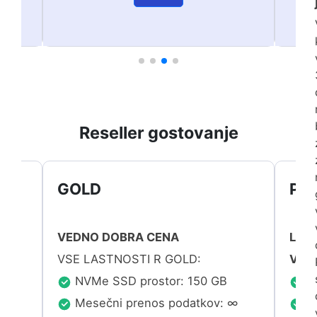
Reseller gostovanje
GOLD
PAY
VEDNO DOBRA CENA
Letn
VSE LASTNOSTI R GOLD:
Vse 
NVMe SSD prostor: 150 GB
NV
∞
Mesečni prenos podatkov: ∞
Me