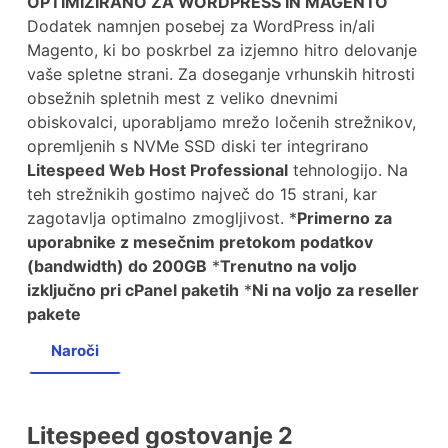
OPTIMIZIRANO ZA WORDPRESS IN MAGENTO
Dodatek namnjen posebej za WordPress in/ali
Magento, ki bo poskrbel za izjemno hitro delovanje
vaše spletne strani. Za doseganje vrhunskih hitrosti
obsežnih spletnih mest z veliko dnevnimi
obiskovalci, uporabljamo mrežo ločenih strežnikov,
opremljenih s NVMe SSD diski ter integrirano
Litespeed Web Host Professional
tehnologijo. Na
teh strežnikih gostimo največ do 15 strani, kar
zagotavlja optimalno zmogljivost. *
Primerno za
uporabnike z mesečnim pretokom podatkov
(bandwidth) do 200GB
*
Trenutno na voljo
izključno pri cPanel paketih
*
Ni na voljo za reseller
pakete
Naroči
Litespeed gostovanje 2