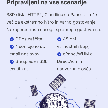
Pripravljeni na vse scenarije
SSD diski, HTTP2, Cloudlinux, cPanel,... in še
več za ekstremno hitro in varno gostovanje!
Nekaj prednosti našega spletnega gostovanja:
DDos zaščite
45 dni
Neomejeno št.
varnostnih kopij
email naslovov
cPanel/WHM ali
Brezplačen SSL
DirectAdmin
certifikat
nadzorna plošča