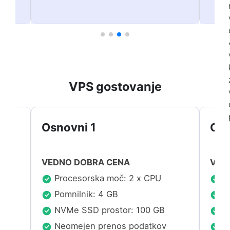
VPS gostovanje
Osnovni 1
Osn
VEDNO DOBRA CENA
VED
Procesorska moč: 2 x CPU
Pr
Pomnilnik: 4 GB
Po
NVMe SSD prostor: 100 GB
NV
Neomejen prenos podatkov
Ne