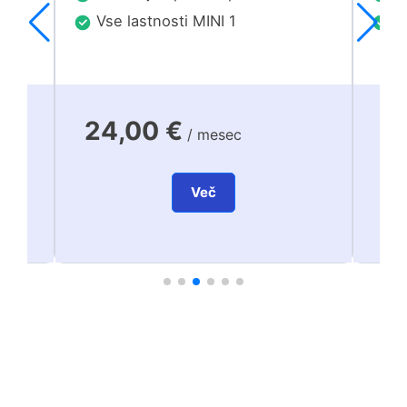
Vse lastnosti MINI 1
Vs
24,00 €
3
/ mesec
Več