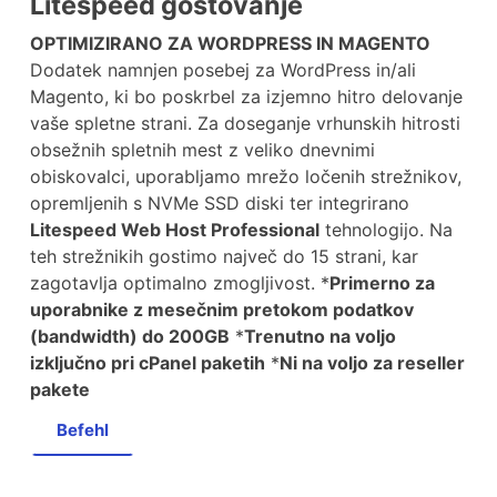
Litespeed gostovanje
OPTIMIZIRANO ZA WORDPRESS IN MAGENTO
Dodatek namnjen posebej za WordPress in/ali
Magento, ki bo poskrbel za izjemno hitro delovanje
vaše spletne strani. Za doseganje vrhunskih hitrosti
obsežnih spletnih mest z veliko dnevnimi
obiskovalci, uporabljamo mrežo ločenih strežnikov,
opremljenih s NVMe SSD diski ter integrirano
Litespeed Web Host Professional
tehnologijo. Na
teh strežnikih gostimo največ do 15 strani, kar
zagotavlja optimalno zmogljivost. *
Primerno za
uporabnike z mesečnim pretokom podatkov
(bandwidth) do 200GB
*
Trenutno na voljo
izključno pri cPanel paketih
*
Ni na voljo za reseller
pakete
Befehl