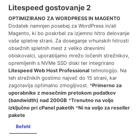
Litespeed gostovanje 2
OPTIMIZIRANO ZA WORDPRESS IN MAGENTO
Dodatek namnjen posebej za WordPress in/ali
Magento, ki bo poskrbel za izjemno hitro delovanje
vaše spletne strani. Za doseganje vrhunskih hitrosti
obsežnih spletnih mest z veliko dnevnimi
obiskovalci, uporabljamo mrežo ločenih strežnikov,
opremljenih s NVMe SSD diski ter integrirano
Litespeed Web Host Professional
tehnologijo. Na
teh strežnikih gostimo največ do 15 strani, kar
zagotavlja optimalno zmogljivost. *
Primerno za
uporabnike z mesečnim pretokom podatkov
(bandwidth) nad 200GB
*
Trenutno na voljo
izključno pri cPanel paketih
*
Ni na voljo za reseller
pakete
Befehl