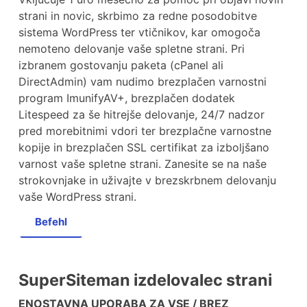
strani in novic, skrbimo za redne posodobitve
sistema WordPress ter vtičnikov, kar omogoča
nemoteno delovanje vaše spletne strani. Pri
izbranem gostovanju paketa (cPanel ali
DirectAdmin) vam nudimo brezplačen varnostni
program ImunifyAV+, brezplačen dodatek
Litespeed za še hitrejše delovanje, 24/7 nadzor
pred morebitnimi vdori ter brezplačne varnostne
kopije in brezplačen SSL certifikat za izboljšano
varnost vaše spletne strani. Zanesite se na naše
strokovnjake in uživajte v brezskrbnem delovanju
vaše WordPress strani.
Befehl
SuperSiteman izdelovalec strani
ENOSTAVNA UPORABA ZA VSE / BREZ