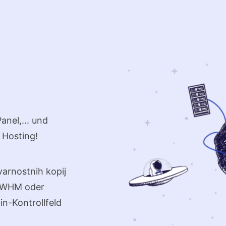
anel,... und
 Hosting!
varnostnih kopij
/WHM oder
n-Kontrollfeld