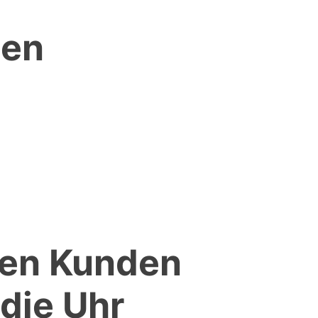
gen
llen Kunden
 die Uhr