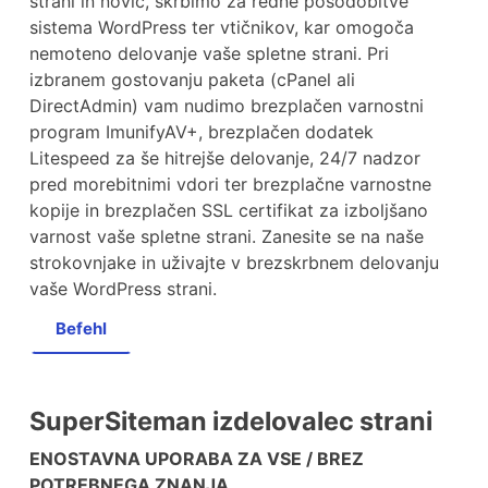
strani in novic, skrbimo za redne posodobitve
sistema WordPress ter vtičnikov, kar omogoča
nemoteno delovanje vaše spletne strani. Pri
izbranem gostovanju paketa (cPanel ali
DirectAdmin) vam nudimo brezplačen varnostni
program ImunifyAV+, brezplačen dodatek
Litespeed za še hitrejše delovanje, 24/7 nadzor
pred morebitnimi vdori ter brezplačne varnostne
kopije in brezplačen SSL certifikat za izboljšano
varnost vaše spletne strani. Zanesite se na naše
strokovnjake in uživajte v brezskrbnem delovanju
vaše WordPress strani.
Befehl
SuperSiteman izdelovalec strani
ENOSTAVNA UPORABA ZA VSE / BREZ
POTREBNEGA ZNANJA