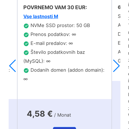
POVRNEMO VAM 30 EUR:
66%
SSD-
Vse lastnosti M
Alle
NVMe SSD prostor: 50 GB
Date
Prenos podatkov: ∞
E-Ma
E-mail predalov: ∞
Anza
Število podatkovnih baz
Gepa
(MySQL): ∞
in):
Dodanih domen (addon domain):
∞
6
4,58 €
/ Monat