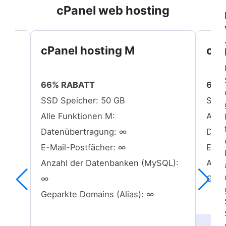
cPanel web hosting
cPanel hosting M
cPa
66% RABATT
66%
SSD Speicher: 50 GB
SSD-
Alle Funktionen M:
Alle
Datenübertragung: ∞
Date
E-Mail-Postfächer: ∞
E-Ma
L):
Anzahl der Datenbanken (MySQL):
Anza
∞
Gepa
Geparkte Domains (Alias): ∞