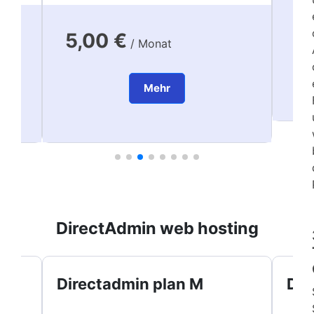
8
5,00 €
/ Monat
Mehr
DirectAdmin web hosting
Directadmin plan M
Dir