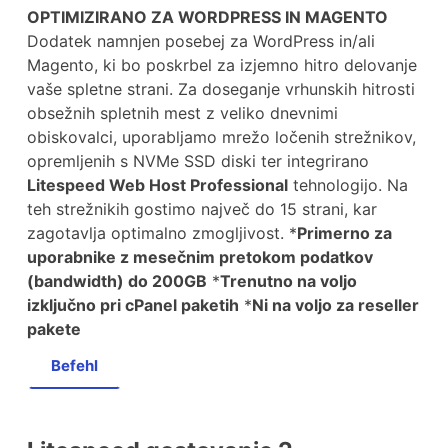
OPTIMIZIRANO ZA WORDPRESS IN MAGENTO
Dodatek namnjen posebej za WordPress in/ali
Magento, ki bo poskrbel za izjemno hitro delovanje
vaše spletne strani. Za doseganje vrhunskih hitrosti
obsežnih spletnih mest z veliko dnevnimi
obiskovalci, uporabljamo mrežo ločenih strežnikov,
opremljenih s NVMe SSD diski ter integrirano
Litespeed Web Host Professional
tehnologijo. Na
teh strežnikih gostimo največ do 15 strani, kar
zagotavlja optimalno zmogljivost. *
Primerno za
uporabnike z mesečnim pretokom podatkov
(bandwidth) do 200GB
*
Trenutno na voljo
izključno pri cPanel paketih
*
Ni na voljo za reseller
pakete
Befehl