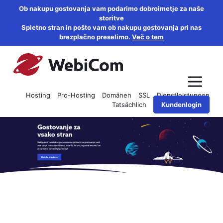
Ob nakupu gostovanja vam podarimo dobroimetje za naše
storitve
Spletno stran in pošto vam ob nakupu gostovanja pri nas
brezplačno preselimo.
Več o tem
Hosting
Pro-Hosting
Domänen
SSL
Dienstleistungen
Tatsächlich
Kundenlogin