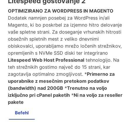
Litespeed gostovanje 2
OPTIMIZIRANO ZA WORDPRESS IN MAGENTO
Dodatek namnjen posebej za WordPress in/ali
Magento, ki bo poskrbel za izjemno hitro delovanje
vaše spletne strani. Za doseganje vrhunskih hitrosti
obsežnih spletnih mest z veliko dnevnimi
obiskovalci, uporabljamo mrežo ločenih strežnikov,
opremljenih s NVMe SSD diski ter integrirano
Litespeed Web Host Professional
tehnologijo. Na
teh strežnikih gostimo največ do 15 strani, kar
zagotavlja optimalno zmogljivost. *
Primerno za
uporabnike z mesečnim pretokom podatkov
(bandwidth) nad 200GB
*
Trenutno na voljo
izključno pri cPanel paketih
*
Ni na voljo za reseller
pakete
Befehl