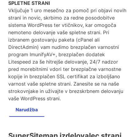
SPLETNE STRANI
Vključuje 1 uro mesečno za pomoč pri objavi novih
strani in novic, skrbimo za redne posodobitve
sistema WordPress ter vtičnikov, kar omogoča
nemoteno delovanje vaše spletne strani. Pri
izbranem gostovanju paketa (cPanel ali
DirectAdmin) vam nudimo brezplačen varnostni
program ImunifyAV+, brezplačen dodatek
Litespeed za še hitrejše delovanje, 24/7 nadzor
pred morebitnimi vdori ter brezplačne varnostne
kopije in brezplačen SSL certifikat za izboljšano
varnost vaše spletne strani. Zanesite se na naše
strokovnjake in uživajte v brezskrbnem delovanju
vaše WordPress strani.
Narudžba
SuperSiteman izdelovalec strani