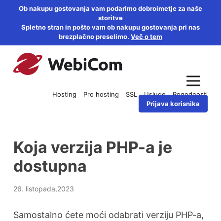
Ob nakupu gostovanja vam podarimo dobroimetje za naše
storitve
Spletno stran in pošto vam ob nakupu gostovanja pri nas
brezplačno preselimo.
Več o tem
Hosting
Pro hosting
SSL
Usluge
Pogodnosti
Prijava korisnika
Koja verzija PHP-a je
dostupna
26. listopada,2023
Samostalno ćete moći odabrati verziju PHP-a,