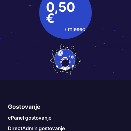
0,50
€
/ mjesec
Gostovanje
cPanel gostovanje
DirectAdmin gostovanje