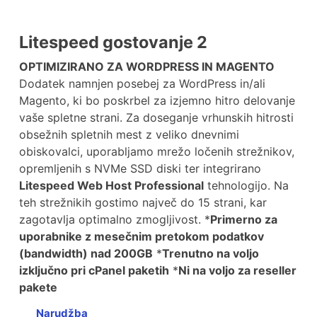
Litespeed gostovanje 2
OPTIMIZIRANO ZA WORDPRESS IN MAGENTO
Dodatek namnjen posebej za WordPress in/ali
Magento, ki bo poskrbel za izjemno hitro delovanje
vaše spletne strani. Za doseganje vrhunskih hitrosti
obsežnih spletnih mest z veliko dnevnimi
obiskovalci, uporabljamo mrežo ločenih strežnikov,
opremljenih s NVMe SSD diski ter integrirano
Litespeed Web Host Professional
tehnologijo. Na
teh strežnikih gostimo največ do 15 strani, kar
zagotavlja optimalno zmogljivost. *
Primerno za
uporabnike z mesečnim pretokom podatkov
(bandwidth) nad 200GB
*
Trenutno na voljo
izključno pri cPanel paketih
*
Ni na voljo za reseller
pakete
Narudžba