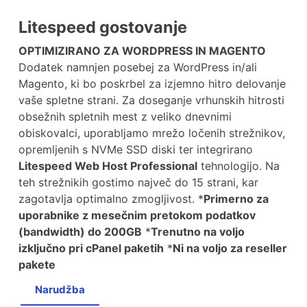
Litespeed gostovanje
OPTIMIZIRANO ZA WORDPRESS IN MAGENTO
Dodatek namnjen posebej za WordPress in/ali
Magento, ki bo poskrbel za izjemno hitro delovanje
vaše spletne strani. Za doseganje vrhunskih hitrosti
obsežnih spletnih mest z veliko dnevnimi
obiskovalci, uporabljamo mrežo ločenih strežnikov,
opremljenih s NVMe SSD diski ter integrirano
Litespeed Web Host Professional
tehnologijo. Na
teh strežnikih gostimo največ do 15 strani, kar
zagotavlja optimalno zmogljivost. *
Primerno za
uporabnike z mesečnim pretokom podatkov
(bandwidth) do 200GB
*
Trenutno na voljo
izključno pri cPanel paketih
*
Ni na voljo za reseller
pakete
Narudžba